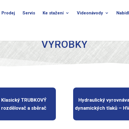
Prodej
Servis
Ke stažení
Videonávody
Nabíd
VÝROBKY
Klasický TRUBKOVÝ
Hydraulický vyrovnáv
rozdělovač a sběrač
dynamických tlaků – H