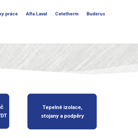
ky práce
Alfa Laval
Cetetherm
Buderus
ač
Tepelné izolace,
VDT
stojany a podpěry