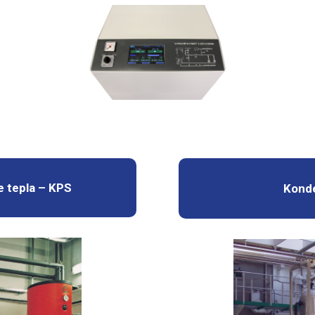
e tepla – KPS
Konde